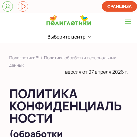
ФРАНШИЗА
Выберите центр
Выберите центр
Показать на карте
/
Полиглотики™
Политика обработки персональных
Выбрать другой город
данных
версия от 07 апреля 2026 г.
ПОЛИТИКА
КОНФИДЕНЦИАЛЬ
НОСТИ
(обработки